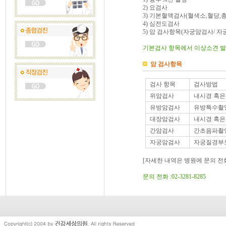
2) 요검사
3) 기본혈액검사(혈색소,혈당,총
4) 심전도검사
5) 암 검사항목(자궁암검사/ 
기본검사 항목에서 이상소견 발견
암 검사항목
검사 항목
검사방법
위암검사
내시경 혹은
유방암검사
유방특수촬
대장암검사
내시경 혹은
간암검사
간초음파촬
자궁암검사
자궁질경부
[자세한 내역은 병원에 문의 전
문의 전화 :02-3281-8285