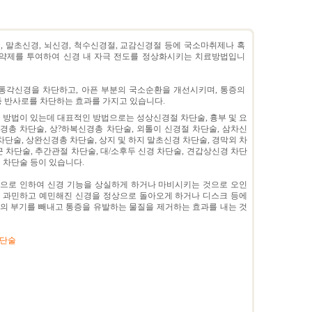
, 말초신경, 뇌신경, 척수신경절, 교감신경절 등에 국소마취제나 혹
 약제를 투여하여 신경 내 자극 전도를 정상화시키는 치료방법입니
통각신경을 차단하고, 아픈 부분의 국소순환을 개선시키며, 통증의
 반사로를 차단하는 효과를 가지고 있습니다.
 방법이 있는데 대표적인 방법으로는 성상신경절 차단술, 흉부 및 요
경총 차단술, 상?하복신경총 차단술, 외톨이 신경절 차단술, 삼차신
차단술, 상완신경총 차단술, 상지 및 하지 말초신경 차단술, 경막외 차
근 차단술, 추간관절 차단술, 대/소후두 신경 차단술, 견갑상신경 차단
 차단술 등이 있습니다.
으로 인하여 신경 기능을 상실하게 하거나 마비시키는 것으로 오인
 과민하고 예민해진 신경을 정상으로 돌아오게 하거나 디스크 등에
의 부기를 빼내고 통증을 유발하는 물질을 제거하는 효과를 내는 것
차단술