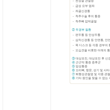
천장골 관절증
급성 요부 염좌
좌골신경통
척추수술 후의 통증
척추뼈 압박골절
② 두경부 질환
편두통 등 만성두통
삼차신경통 등 안면통, 안
목 디스크 등 각종 경부의 
오십견을 비롯한 어깨의 통
③
대상포진, 대상포진 후 신
④
근근막 통증 증후군
⑤
암성통증
⑥
꼬리뼈, 항문, 성기 및 사
⑦
퇴행성관절염 및 각종 관절
⑧
기타 원인을 찾을 수 없는 