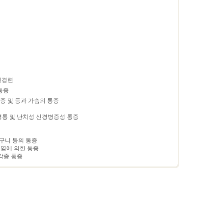
면경련
통증
증 및 등과 가슴의 통증
경통 및 난치성 신경병증성 통증
타구니 등의 통증
염에 의한 통증
각종 통증