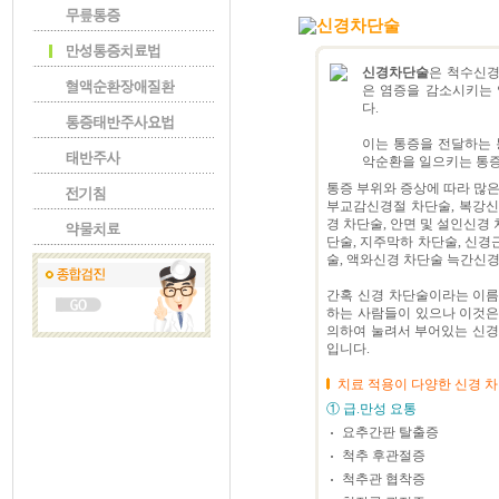
신경차단술
신경차단술
은 척수신경
은 염증을 감소시키는
다.
이는 통증을 전달하는 
악순환을 일으키는 통증
통증 부위와 증상에 따라 많은
부교감신경절 차단술, 복강신
경 차단술, 안면 및 설인신경 
단술, 지주막하 차단술, 신경
술, 액와신경 차단술 늑간신경
간혹 신경 차단술이라는 이름
하는 사람들이 있으나 이것은
의하여 눌려서 부어있는 신경
입니다.
치료 적용이 다양한 신경 
① 급.만성 요통
요추간판 탈출증
척추 후관절증
척추관 협착증