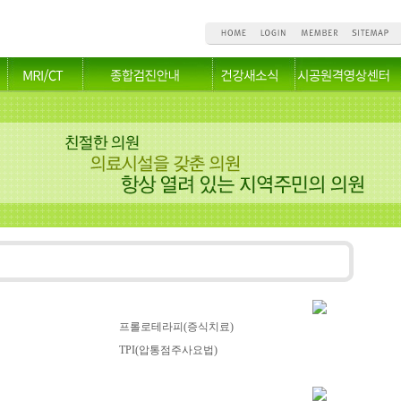
프롤로테라피(증식치료)
TPI(압통점주사요법)