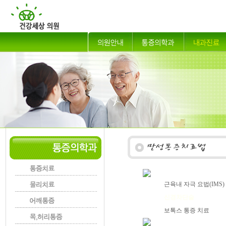
근육내 자극 요법(IMS)
신경차단술
보톡스 통증 치료